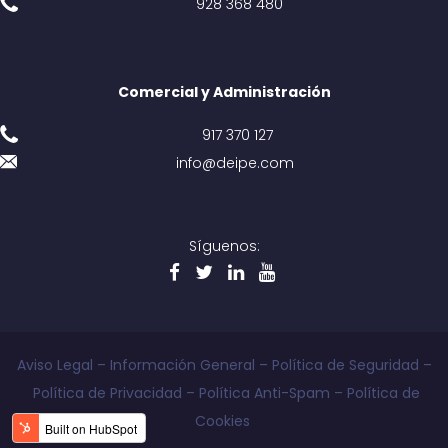
928 368 480
Comercial y Administración
917 370 127
info@deipe.com
Síguenos:
Aviso Legal
–
Información General
–
Política de Seguridad
–
Política de Privacidad
–
Política Anti-Spam
–
Política de
Cookies