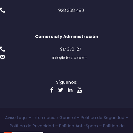
928 368 480
Comercial y Administración
917 370 127
info@deipe.com
Síguenos:
Aviso Legal
–
Información General
–
Política de Seguridad
–
Política de Privacidad
–
Política Anti-Spam
–
Política de